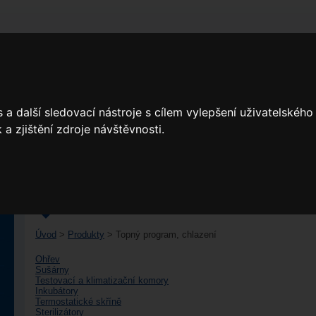
DOMŮ
O NÁS
PRODUKTY
VÝROBCI
a další sledovací nástroje s cílem vylepšení uživatelskéh
a zjištění zdroje návštěvnosti.
TOPNÝ PROGRAM, CHLAZENÍ
Úvod
>
Produkty
>
Topný program, chlazení
Ohřev
Sušárny
Testovací a klimatizační komory
Inkubátory
Termostatické skříně
Sterilizátory