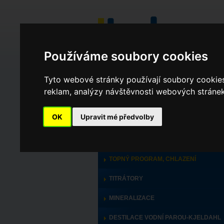
Používáme soubory cookies
Tyto webové stránky používají soubory cookies 
reklam, analýzy návštěvnosti webových stránek 
v celém webu
ve výrobcích
OK
Upravit mé předvolby
PRODUKTY
TOPNÝ PROGRAM, CHLAZENÍ
TITRÁTORY
MINERALIZACE
DESTILACE VODNÍ PAROU-KJELDAHL