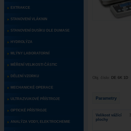
EXTRAKCE
STANOVENÍ VLÁKNIN
STANOVENÍ DUSÍKU DLE DUMASE
HYDROLÝZA
MLÝNY LABORATORNÍ
MĚŘENÍ VELIKOSTI ČÁSTIC
DĚLENÍ VZORKU
Obj. číslo:
DE 6K 1D
MECHANICKÉ OPERACE
Parametry
ULTRAZVUKOVÉ PŘÍSTROJE
OPTICKÉ PŘÍSTROJE
Velikost vážící
plochy
ANALÝZA VODY, ELEKTROCHEMIE