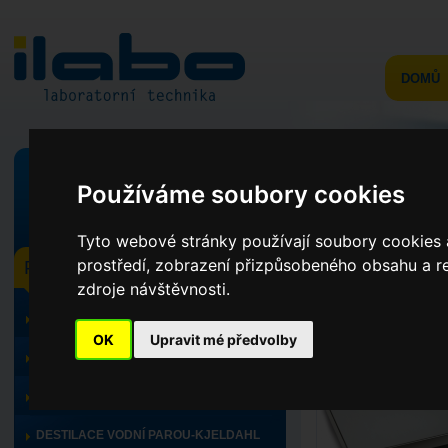
DOMŮ
Používáme soubory cookies
v celém webu
ve výrobcích
Tyto webové stránky používají soubory cookies a
prostředí, zobrazení přizpůsobeného obsahu a re
PRODUKTY
DE 6K 1D
zdroje návštěvnosti.
TOPNÝ PROGRAM, CHLAZENÍ
Úvod
>
Výrobci
>
Ker
OK
Upravit mé předvolby
TITRÁTORY
MINERALIZACE
DESTILACE VODNÍ PAROU-KJELDAHL