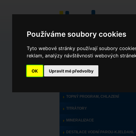
Používáme soubory cookies
Tyto webové stránky používají soubory cookies 
reklam, analýzy návštěvnosti webových stránek 
v celém webu
ve výrobcích
OK
Upravit mé předvolby
PRODUKTY
TOPNÝ PROGRAM, CHLAZENÍ
TITRÁTORY
MINERALIZACE
DESTILACE VODNÍ PAROU-KJELDAHL