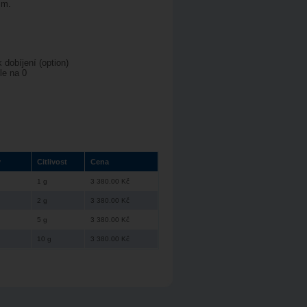
mm.
 dobíjení (option)
le na 0
y
Citlivost
Cena
1 g
3 380.00 Kč
2 g
3 380.00 Kč
5 g
3 380.00 Kč
10 g
3 380.00 Kč