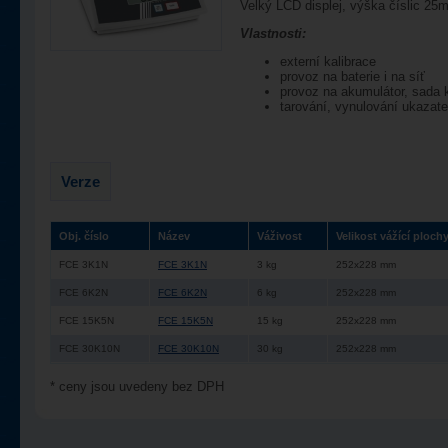
Velký LCD displej, výška číslic 25
Vlastnosti:
externí kalibrace
provoz na baterie i na síť
provoz na akumulátor, sada k
tarování, vynulování ukazate
Verze
Obj. číslo
Název
Váživost
Velikost vážící ploch
FCE 3K1N
FCE 3K1N
3 kg
252x228 mm
FCE 6K2N
FCE 6K2N
6 kg
252x228 mm
FCE 15K5N
FCE 15K5N
15 kg
252x228 mm
FCE 30K10N
FCE 30K10N
30 kg
252x228 mm
* ceny jsou uvedeny bez DPH