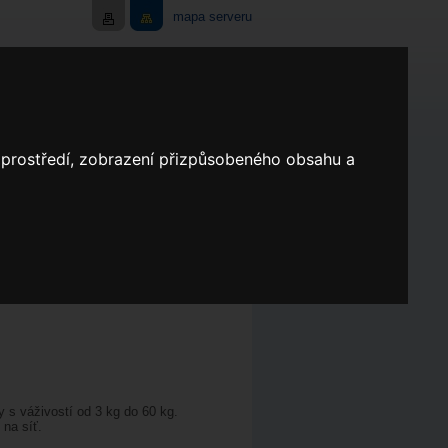
mapa serveru
AKCE
SERVIS
KONTAKT
o prostředí, zobrazení přizpůsobeného obsahu a
y s váživostí od 3 kg do 60 kg.
 na síť.