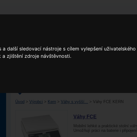
DOMŮ
O NÁS
PRODUKTY
VÝROBCI
a další sledovací nástroje s cílem vylepšení uživatelskéh
a zjištění zdroje návštěvnosti.
VÁHY FCE KERN
Úvod
>
Výrobci
>
Kern
>
Váhy s vyšší...
>
Váhy FCE KERN
Váhy FCE
Mobilní lehké a praktické stolní váh
Umožňují práci na baterie i připojení