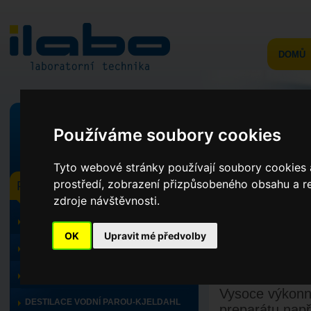
DOMŮ
Používáme soubory cookies
v celém webu
ve výrobcích
Tyto webové stránky používají soubory cookies a
prostředí, zobrazení přizpůsobeného obsahu a re
PRODUKTY
KL 5134
zdroje návštěvnosti.
TOPNÝ PROGRAM, CHLAZENÍ
Úvod
>
Produkty
>
Opt
OK
Upravit mé předvolby
TITRÁTORY
Zdroje stu
MINERALIZACE
Vysoce výkonné
DESTILACE VODNÍ PAROU-KJELDAHL
preparátu např