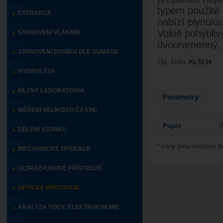
typem použité 
EXTRAKCE
nabízí plynulou
Volně pohybliv
STANOVENÍ VLÁKNIN
dvouramenný,
STANOVENÍ DUSÍKU DLE DUMASE
Obj. číslo:
KL5134
HYDROLÝZA
MLÝNY LABORATORNÍ
Parametry
MĚŘENÍ VELIKOSTI ČÁSTIC
Popis
DĚLENÍ VZORKU
* ceny jsou uvedeny 
MECHANICKÉ OPERACE
ULTRAZVUKOVÉ PŘÍSTROJE
OPTICKÉ PŘÍSTROJE
ANALÝZA VODY, ELEKTROCHEMIE