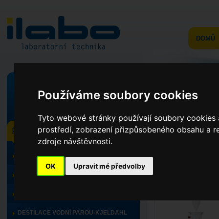
DOMŮ
Používáme soubory cookies
v celém webu
ve výrobcích
Tyto webové stránky používají soubory cookies a
prostředí, zobrazení přizpůsobeného obsahu a re
PRODUKTY
RV 10.4
zdroje návštěvnosti.
TOPNÝ PROGRAM, CHLAZENÍ
Úvod
>
Produkty
>
To
OK
Upravit mé předvolby
TITRÁTORY
MINERALIZACE
DESTILACE VODNÍ PAROU-KJELDAHL