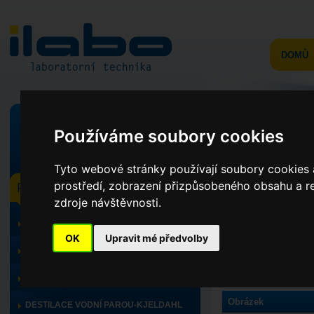
DOMŮ
Používáme soubory cookies
v celém webu
ve výrobcích
Tyto webové stránky používají soubory cookies a
prostředí, zobrazení přizpůsobeného obsahu a re
PRODUKTY
SUŠÁRNY BEZ 
zdroje návštěvnosti.
TOPNÝ PROGRAM, CHLAZENÍ
Úvod
>
Produkty
>
To
OK
Upravit mé předvolby
TITRÁTORY
Filtr výrobce:
BMT
MINERALIZACE
Obrázek
DESTILACE VODNÍ PAROU-KJELDAHL